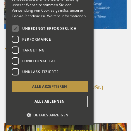
unserer Webseite stimmen Sie der
Verwendung von Cookies gemäss unserer
Cookie-Richtlinie zu.
Weitere Informationen
UNBEDINGT ERFORDERLICH
PERFORMANCE
TARGETING
FUNKTIONALITÄT
UNKLASSIFIZIERTE
Brünn (CZE) - CD
ALLE AKZEPTIEREN
CHF 15.00
(inkl. 8.1% MwSt.)
Detailansicht
ALLE ABLEHNEN
Bestellen
DETAILS ANZEIGEN