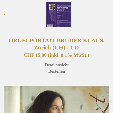
ORGELPORTAIT BRUDER KLAUS,
Zürich (CH) - CD
CHF 15.00
(inkl. 8.1% MwSt.)
Detailansicht
Bestellen