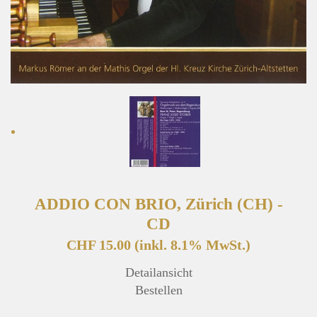
ADDIO CON BRIO, Zürich (CH) -
CD
CHF 15.00
(inkl. 8.1% MwSt.)
Detailansicht
Bestellen