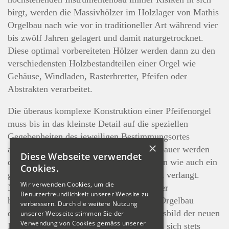
birgt, werden die Massivhölzer im Holzlager von Mathis
Orgelbau nach wie vor in traditioneller Art während vier
bis zwölf Jahren gelagert und damit naturgetrocknet.
Diese optimal vorbereiteten Hölzer werden dann zu den
verschiedensten Holzbestandteilen einer Orgel wie
Gehäuse, Windladen, Rasterbretter, Pfeifen oder
Abstrakten verarbeitet.
Die überaus komplexe Konstruktion einer Pfeifenorgel
muss bis in das kleinste Detail auf die speziellen
Gegebenheiten des jeweiligen Bestimmungsortes
×
abgestimmt sein. Von einem guten Orgelbauer werden
Diese Webseite verwendet
deshalb sowohl handwerkliche Fähigkeiten wie auch ein
Cookies.
grosses stilistisches Einfühlungsvermögen verlangt.
Wir verwenden Cookies, um die
Neben der Qualität der Materialien und der
Benutzerfreundlichkeit unserer Website zu
handwerklichen Ausführung legt Mathis Orgelbau
verbessern. Durch die weitere Nutzung
deshalb auch auf das äussere Erscheinungsbild der neuen
unserer Webseite stimmen Sie der
Verwendung von Cookies gemäss unserer
Instrumente grossen Wert. Eine Orgel soll sich stets