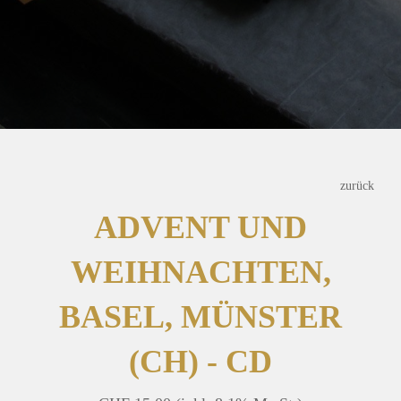
zurück
ADVENT UND
WEIHNACHTEN,
BASEL, MÜNSTER
(CH) - CD