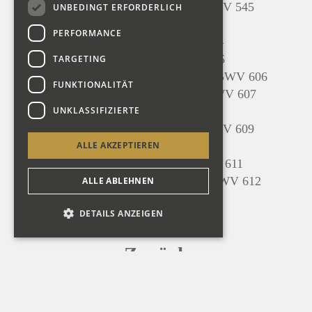
Präludium, Largo und Fuge C-Dur, BWV 545
UNBEDINGT ERFORDERLICH
Puer natus in Bethlehem, BWV 603
PERFORMANCE
Gelobet seist du, Jesu Christ, BWV 604
Der Tag, der so freudenreich, BWV 605
TARGETING
Vom Himmel hoch, da komm ich her, BWV 606
FUNKTIONALITÄT
Vom Himmel kam der Engel Schar, BWV 607
UNKLASSIFIZIERTE
In dulci jubilo, BWV 608
Lobt Gott, ihr Christen allzugleich, BWV 609
ALLE AKZEPTIEREN
Jesu, meine Freude, BWV 610
Christum wir sollen loben schon, BWV 611
Wir Christenleut han jetztund Freud, BWV 612
ALLE ABLEHNEN
Präludium und Fuge G-Dur, BWV 541
DETAILS ANZEIGEN
Zurück