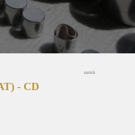
zurück
) - CD