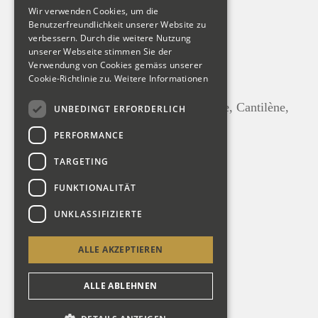
Wir verwenden Cookies, um die
Grand Chœur Dialogué
Benutzerfreundlichkeit unserer Website zu
verbessern. Durch die weitere Nutzung
Alexandre-Pierre-François Boëly
unserer Webseite stimmen Sie der
Andante con moto, op. 45/7
Verwendung von Cookies gemäss unserer
Cookie-Richtlinie zu.
Weitere Informationen
Gabriel Pierné
Trois Pièces pour orgue, op. 29: Prélude, Cantilène,
UNBEDINGT ERFORDERLICH
Scherzando
PERFORMANCE
Théodore Dubois
TARGETING
In Paradiso
FUNKTIONALITÄT
Charles-Marie Widor
UNKLASSIFIZIERTE
Symphonie Nr. 5 f-Moll, op. 42/1
ALLE AKZEPTIEREN
Zurück
ALLE ABLEHNEN