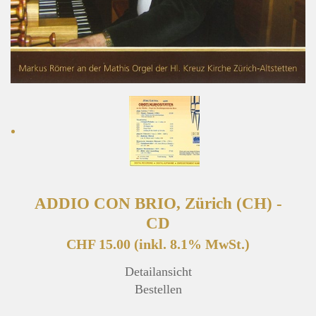
ADDIO CON BRIO, Zürich (CH) -
CD
CHF 15.00
(inkl. 8.1% MwSt.)
Detailansicht
Bestellen