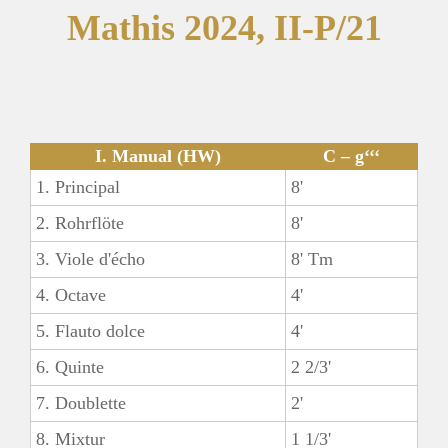
Mathis 2024, II-P/21
I. Manual (HW)
C – g‘‘‘
1. Principal
8'
2. Rohrflöte
8'
3. Viole d'écho
8' Tm
4. Octave
4'
5. Flauto dolce
4'
6. Quinte
2 2/3'
7. Doublette
2'
8. Mixtur
1 1/3'