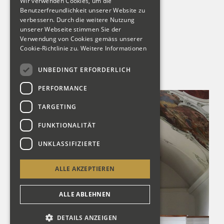
Wir verwenden Cookies, um die
SUB II - I
Benutzerfreundlichkeit unserer Website zu
verbessern. Durch die weitere Nutzung
II - Ped
unserer Webseite stimmen Sie der
I - Ped
Verwendung von Cookies gemäss unserer
Cookie-Richtlinie zu.
Weitere Informationen
UNBEDINGT ERFORDERLICH
PERFORMANCE
TARGETING
FUNKTIONALITÄT
UNKLASSIFIZIERTE
ALLE AKZEPTIEREN
ALLE ABLEHNEN
DETAILS ANZEIGEN