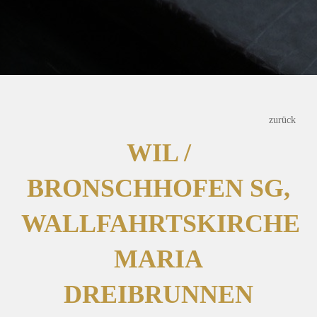
zurück
WIL /
BRONSCHHOFEN SG,
WALLFAHRTSKIRCHE
MARIA
DREIBRUNNEN