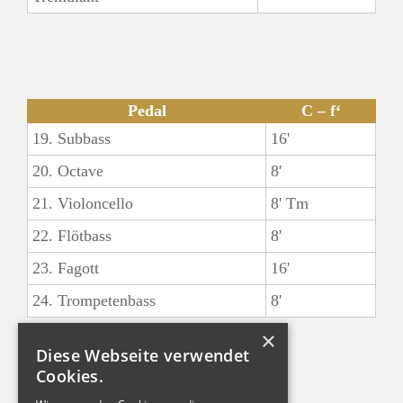
Pedal
C – f‘
19. Subbass
16'
20. Octave
8'
21. Violoncello
8' Tm
22. Flötbass
8'
23. Fagott
16'
24. Trompetenbass
8'
×
Koppeln:
Diese Webseite verwendet
II - I
Cookies.
SUB II