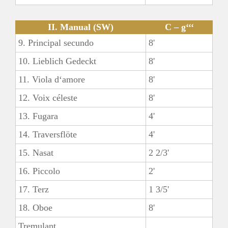
II. Manual (SW)
C – g‘‘‘
9. Principal secundo
8'
10. Lieblich Gedeckt
8'
11. Viola d‘amore
8'
12. Voix céleste
8'
13. Fugara
4'
14. Traversflöte
4'
15. Nasat
2 2/3'
16. Piccolo
2'
17. Terz
1 3/5'
18. Oboe
8'
Tremulant