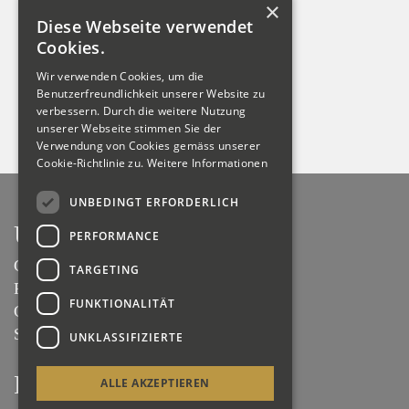
×
Diese Webseite verwendet
Cookies.
Wir verwenden Cookies, um die
Benutzerfreundlichkeit unserer Website zu
Zurück
verbessern. Durch die weitere Nutzung
unserer Webseite stimmen Sie der
Verwendung von Cookies gemäss unserer
Cookie-Richtlinie zu.
Weitere Informationen
UNBEDINGT ERFORDERLICH
Unternehmen
PERFORMANCE
Geschichte
TARGETING
Portrait
FUNKTIONALITÄT
Gebäude
Stellen
UNKLASSIFIZIERTE
Projekte
ALLE AKZEPTIEREN