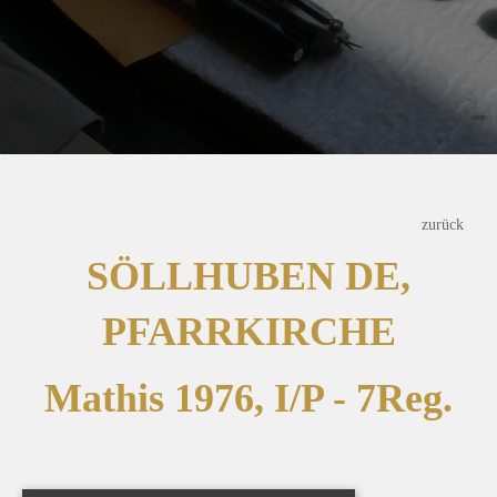
zurück
SÖLLHUBEN DE,
PFARRKIRCHE
Mathis 1976, I/P - 7Reg.