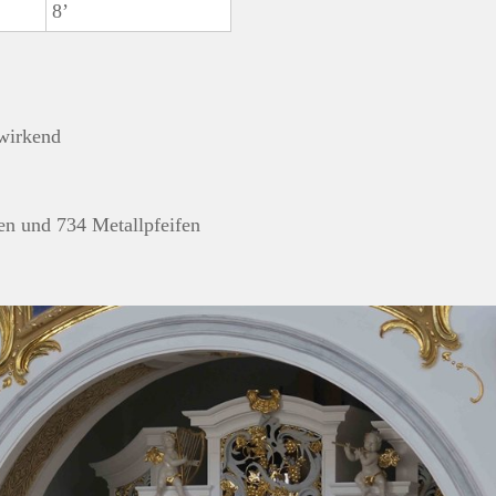
8’
 wirkend
en und 734 Metallpfeifen