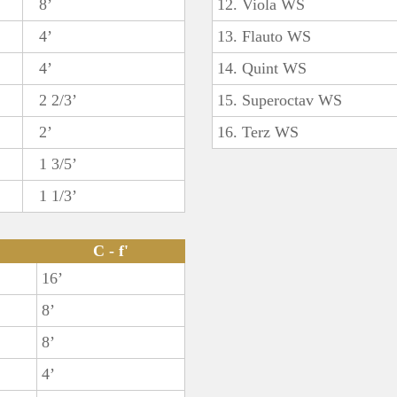
8’
12. Viola WS
4’
13. Flauto WS
4’
14. Quint WS
2 2/3’
15. Superoctav WS
2’
16. Terz WS
1 3/5’
1 1/3’
C - f'
16’
8’
8’
4’