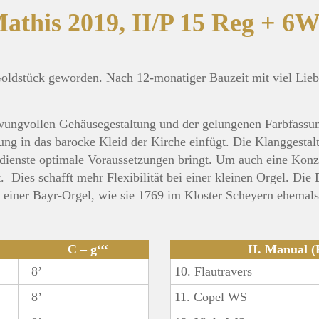
athis 2019, II/P 15 Reg + 6
 Goldstück geworden. Nach 12-monatiger Bauzeit mit viel Li
hwungvollen Gehäusegestaltung und der gelungenen Farbfassung
g in das barocke Kleid der Kirche einfügt. Die Klanggestaltun
dienste optimale Voraussetzungen bringt. Um auch eine Konz
. Dies schafft mehr Flexibilität bei einer kleinen Orgel. Die 
 einer Bayr-Orgel, wie sie 1769 im Kloster Scheyern ehemals
C – g‘‘‘
II. Manual 
8’
10. Flautravers
8’
11. Copel WS