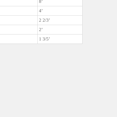
8’
4’
2 2/3’
2’
1 3/5’