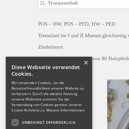
21. Trompetenbaß
POS – HW, POS – PED, HW – PED
Tremulant im I und II Manual gleichzeitig
Zimbelstern
Insgesamt 814 Pfeifen, davon 80 Holzpfeif
×
Diese Webseite verwendet
Cookies.
Wir verwenden Cookies, um die
Benutzerfreundlichkeit unserer Website zu
verbessern. Durch die weitere Nutzung
unserer Webseite stimmen Sie der
Verwendung von Cookies gemäss unserer
Cookie-Richtlinie zu.
Weitere Informationen
UNBEDINGT ERFORDERLICH