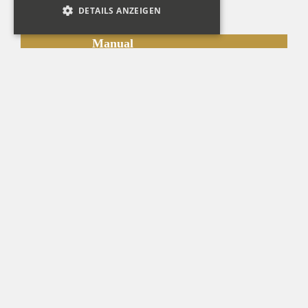
DETAILS ANZEIGEN
Manual
Gedeckt
8’
Flöte
4’
Principal
2’
Schleifenteilung bei h° und c1
Fusstritt für Diskant 2’ und 4’