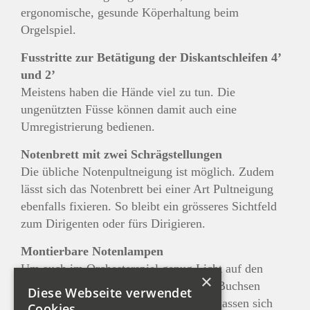
ergonomische, gesunde Köperhaltung beim
Orgelspiel.
Fusstritte zur Betätigung der Diskantschleifen 4’
und 2’
Meistens haben die Hände viel zu tun. Die
ungenützten Füsse können damit auch eine
Umregistrierung bedienen.
Notenbrett mit zwei Schrägstellungen
Die übliche Notenpultneigung ist möglich. Zudem
lässt sich das Notenbrett bei einer Art Pultneigung
ebenfalls fixieren. So bleibt ein grösseres Sichtfeld
zum Dirigenten oder fürs Dirigieren.
Montierbare Notenlampen
Um auch im Orchesterspiel genug Licht auf den
×
Noten zu haben, können an zwei USB-Buchsen
Diese Webseite verwendet
Lampen eingesteckt werden. Ebenfalls lassen sich
Cookies.