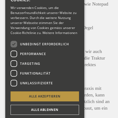
über die USB-Buchsen portable Geräte wie Notepad
Wir verwenden Cookies, um die
oder Handy laden.
Benutzerfreundlichkeit unserer Website zu
verbessern. Durch die weitere Nutzung
Absperrbares Notenfach im Hocker
unserer Webseite stimmen Sie der
Für allerlei Kleinzeug was man an der Orgel
Verwendung von Cookies gemäss unserer
Cookie-Richtlinie zu.
Weitere Informationen
gebrauchen kann oder eben auch Noten.
UNBEDINGT ERFORDERLICH
Leichtes und direktes Tastenspiel
Wie man es von uns gewohnt ist, haben wir auch
PERFORMANCE
hier wieder ein grosses Augenmerk auf die Traktur
TARGETING
gelegt. So zeigt sich hier ein leichtes, direktes
Tastengefühl.
FUNKTIONALITÄT
Transponierbare Klaviatur
UNKLASSIFIZIERTE
Um auch der historischen Aufführungspraxis mit
historischen Stimmungen gerecht zu werden, kann
ALLE AKZEPTIEREN
die Klaviatur transponiert werden. Zusätzlich sind an
den Pfeifen sogenannte Stimmringe verbaut, um ein
ALLE ABLEHNEN
schnelles Umstimmen zu ermöglichen.