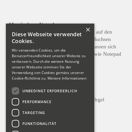
Montierbare Notenlampen
×
Um auch im Orchesterspiel genug Licht auf den
Diese Webseite verwendet
Noten zu haben, können an zwei USB-Buchsen
Cookies.
Lampen eingesteckt werden. Ebenfalls lassen sich
Wir verwenden Cookies, um die
über die USB-Buchsen portable Geräte wie Notepad
Benutzerfreundlichkeit unserer Website zu
oder Handy laden.
verbessern. Durch die weitere Nutzung
unserer Webseite stimmen Sie der
Verwendung von Cookies gemäss unserer
Cookie-Richtlinie zu.
Weitere Informationen
UNBEDINGT ERFORDERLICH
Absperrbares Notenfach im Hocker
Für allerlei Kleinzeug was man an der Orgel
PERFORMANCE
gebrauchen kann oder eben auch Noten.
TARGETING
FUNKTIONALITÄT