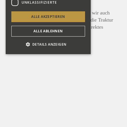
UNKLASSIFIZIERTE
Leichtes und direktes Tastenspiel
Wie man es von uns gewohnt ist, haben wir auch
ALLE AKZEPTIEREN
hier wieder ein grosses Augenmerk auf die Traktur
gelegt. So zeigt sich hier ein leichtes, direktes
ALLE ABLEHNEN
Tastengefühl.
DETAILS ANZEIGEN
Transponierbare Klaviatur
Um auch der historischen Aufführungspraxis mit
historischen Stimmungen gerecht zu werden, kann
die Klaviatur transponiert werden. Zusätzlich sind an
den Pfeifen sogenannte Stimmringe verbaut, um ein
schnelles Umstimmen zu ermöglichen.