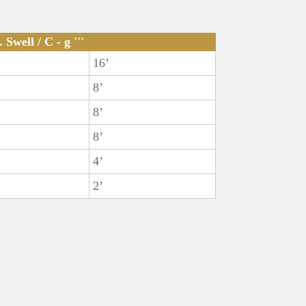
. Swell / C - g '''
16’
8’
8’
8’
4’
2’