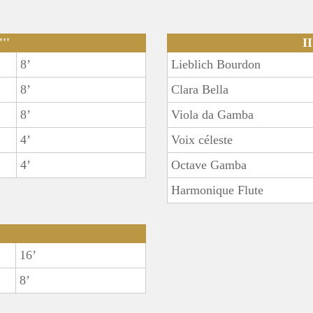
'''
II
8’
Lieblich Bourdon
8’
Clara Bella
8’
Viola da Gamba
4’
Voix céleste
4’
Octave Gamba
Harmonique Flute
16’
8’