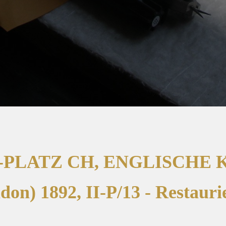
-PLATZ CH, ENGLISCHE 
don) 1892, II-P/13 - Restaur