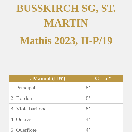
BUSSKIRCH SG, ST.
MARTIN
Mathis 2023, II-P/19
I. Manual (HW)
C – a‘‘‘
1. Principal
8’
2. Bordun
8’
3. Viola baritona
8’
4. Octave
4’
5. Querflöte
4’