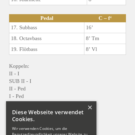
Pedal
C – f‘
17. Subbass
16’
18. Octavbass
8’ Tm
19. Flötbass
8’ Vl
Koppeln:
II - I
SUB II - I
II - Ped
I - Ped
×
Tremulant auf beiden Werken
Diese Webseite verwendet
Cookies.
Martinszymbel 4fach
Wir verwenden Cookies, um die
Benutzerfreundlichkeit unserer Website zu