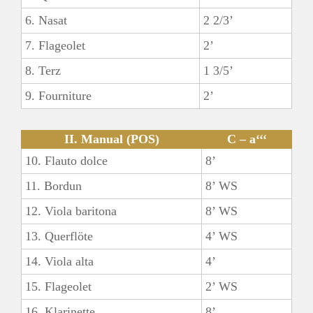
6. Nasat
2 2/3’
7. Flageolet
2’
8. Terz
1 3/5’
9. Fourniture
2’
II. Manual (POS)
C – a‘‘‘
10. Flauto dolce
8’
11. Bordun
8’ WS
12. Viola baritona
8’ WS
13. Querflöte
4’ WS
14. Viola alta
4’
15. Flageolet
2’ WS
16. Klarinette
8’