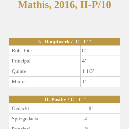
Mathis, 2016, II-P/10
I. Hauptwerk / C - f '''
Rohrflöte
8’
Principal
4’
Quinte
1 1/3’
Mixtur
1’
II. Positiv / C - f '''
Gedackt
8’
Spitzgedackt
4’