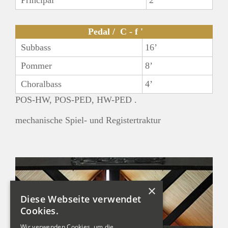
Principal
2’
Pedal / C - f '
Subbass
16’
Pommer
8’
Choralbass
4’
POS-HW, POS-PED, HW-PED .
mechanische Spiel- und Registertraktur
×
Diese Webseite verwendet
Cookies.
Wir verwenden Cookies, um die