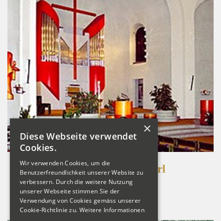
×
Diese Webseite verwendet
Cookies.
Wir verwenden Cookies, um die
Winznau CH, St. Karl
Benutzerfreundlichkeit unserer Website zu
verbessern. Durch die weitere Nutzung
Detailansicht
unserer Webseite stimmen Sie der
Verwendung von Cookies gemäss unserer
Cookie-Richtlinie zu.
Weitere Informationen